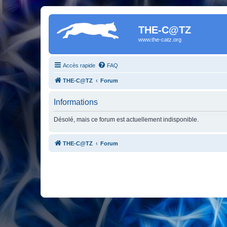
THE-C@TZ
www.the-catz.org
Accès rapide
FAQ
THE-C@TZ
Forum
Informations
Désolé, mais ce forum est actuellement indisponible.
THE-C@TZ
Forum