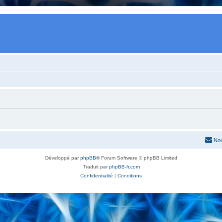
Nou
Développé par
phpBB
® Forum Software © phpBB Limited
Traduit par
phpBB-fr.com
Confidentialité
|
Conditions