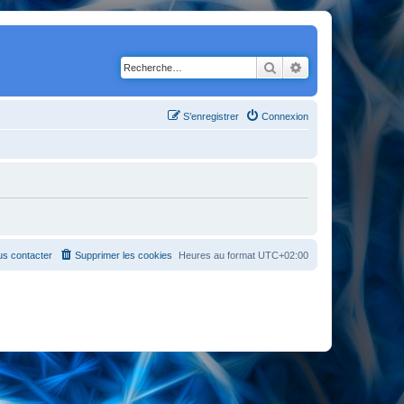
Rechercher
Recherche avancé
S’enregistrer
Connexion
s contacter
Supprimer les cookies
Heures au format
UTC+02:00