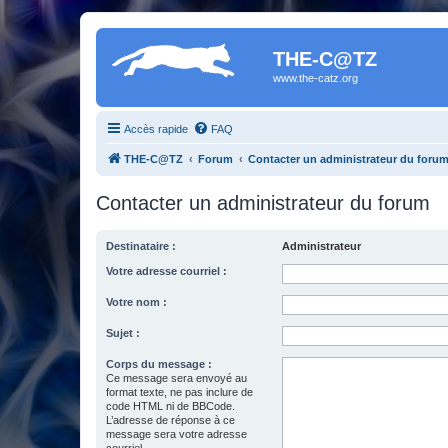
THE-C@TZ
www.the-catz.org
Accès rapide
FAQ
THE-C@TZ
Forum
Contacter un administrateur du foru
Contacter un administrateur du forum
Destinataire :
Administrateur
Votre adresse courriel :
Votre nom :
Sujet :
Corps du message :
Ce message sera envoyé au
format texte, ne pas inclure de
code HTML ni de BBCode.
L’adresse de réponse à ce
message sera votre adresse
courriel.