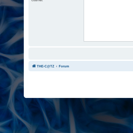
THE-C@TZ
Forum