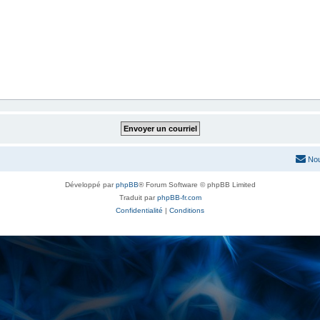
Nou
Développé par
phpBB
® Forum Software © phpBB Limited
Traduit par
phpBB-fr.com
Confidentialité
|
Conditions