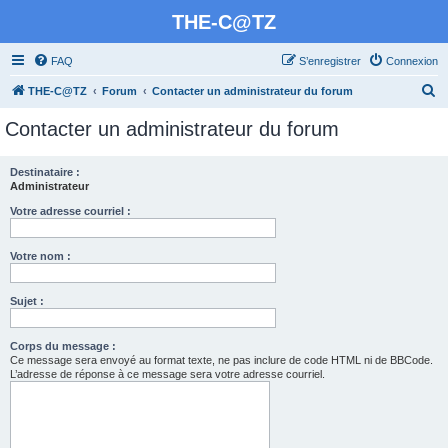
THE-C@TZ
FAQ
S’enregistrer
Connexion
R
THE-C@TZ
Forum
Contacter un administrateur du forum
e
Contacter un administrateur du forum
c
h
Destinataire :
Administrateur
e
r
Votre adresse courriel :
c
Votre nom :
h
e
Sujet :
r
Corps du message :
Ce message sera envoyé au format texte, ne pas inclure de code HTML ni de BBCode.
L’adresse de réponse à ce message sera votre adresse courriel.