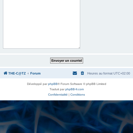
THE-C@TZ
Forum
Heures au format
UTC+02:00
Développé par
phpBB
® Forum Software © phpBB Limited
Traduit par
phpBB-fr.com
Confidentialité
|
Conditions