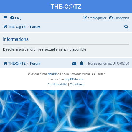
THE-C@TZ
FAQ
S’enregistrer
Connexion
R
THE-C@TZ
Forum
e
Informations
c
h
Désolé, mais ce forum est actuellement indisponible.
e
r
THE-C@TZ
Forum
Heures au format
UTC+02:00
c
Développé par
phpBB
® Forum Software © phpBB Limited
h
Traduit par
phpBB-fr.com
e
Confidentialité
|
Conditions
r