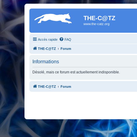
THE-C@TZ
www.the-catz.org
Accès rapide
FAQ
THE-C@TZ
Forum
Informations
Désolé, mais ce forum est actuellement indisponible.
THE-C@TZ
Forum