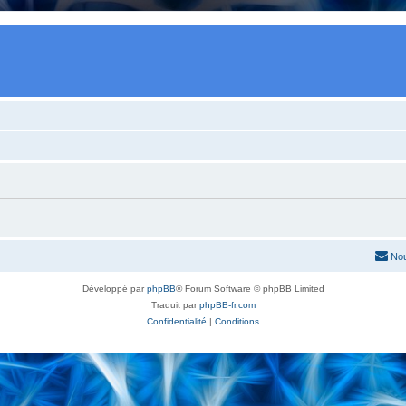
Nou
Développé par
phpBB
® Forum Software © phpBB Limited
Traduit par
phpBB-fr.com
Confidentialité
|
Conditions