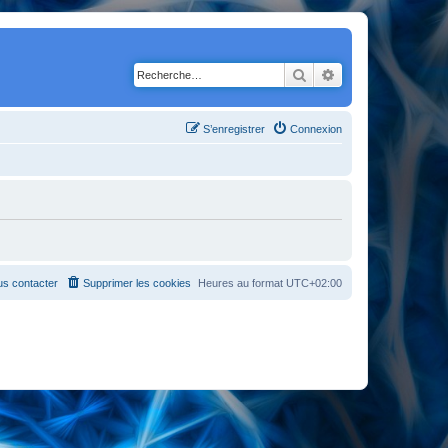
Rechercher
Recherche avancé
S’enregistrer
Connexion
s contacter
Supprimer les cookies
Heures au format
UTC+02:00