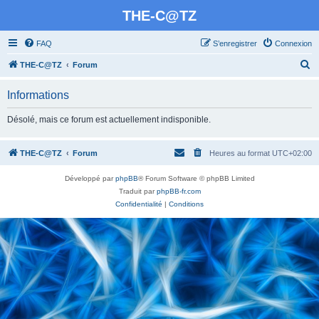
THE-C@TZ
FAQ
S’enregistrer
Connexion
R
THE-C@TZ
Forum
e
Informations
c
h
Désolé, mais ce forum est actuellement indisponible.
e
r
THE-C@TZ
Forum
Heures au format
UTC+02:00
c
Développé par
phpBB
® Forum Software © phpBB Limited
h
Traduit par
phpBB-fr.com
e
Confidentialité
|
Conditions
r