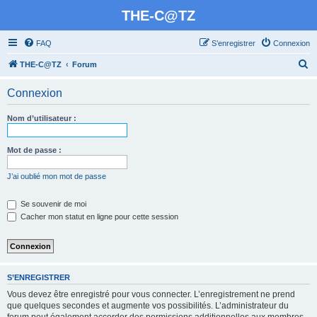
THE-C@TZ
FAQ
S’enregistrer
Connexion
R
THE-C@TZ
Forum
e
Connexion
c
h
Nom d’utilisateur :
e
r
Mot de passe :
c
J’ai oublié mon mot de passe
h
e
Se souvenir de moi
Cacher mon statut en ligne pour cette session
r
S’ENREGISTRER
Vous devez être enregistré pour vous connecter. L’enregistrement ne prend
que quelques secondes et augmente vos possibilités. L’administrateur du
forum peut également accorder des permissions additionnelles aux membres