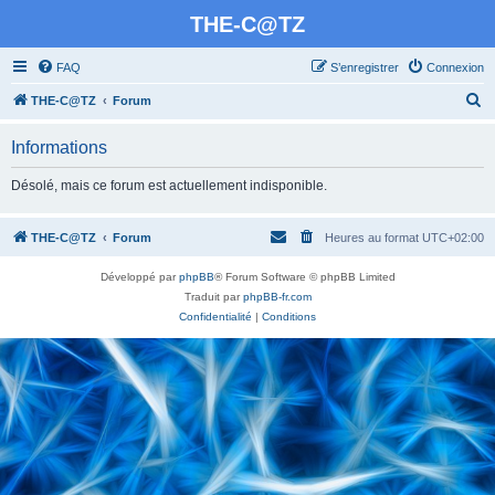
THE-C@TZ
FAQ
S’enregistrer
Connexion
R
THE-C@TZ
Forum
e
Informations
c
h
Désolé, mais ce forum est actuellement indisponible.
e
r
THE-C@TZ
Forum
Heures au format
UTC+02:00
c
Développé par
phpBB
® Forum Software © phpBB Limited
h
Traduit par
phpBB-fr.com
e
Confidentialité
|
Conditions
r