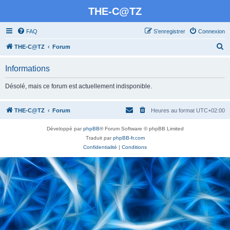
THE-C@TZ
FAQ
S’enregistrer
Connexion
R
THE-C@TZ
Forum
e
Informations
c
h
Désolé, mais ce forum est actuellement indisponible.
e
r
THE-C@TZ
Forum
Heures au format
UTC+02:00
c
Développé par
phpBB
® Forum Software © phpBB Limited
h
Traduit par
phpBB-fr.com
e
Confidentialité
|
Conditions
r