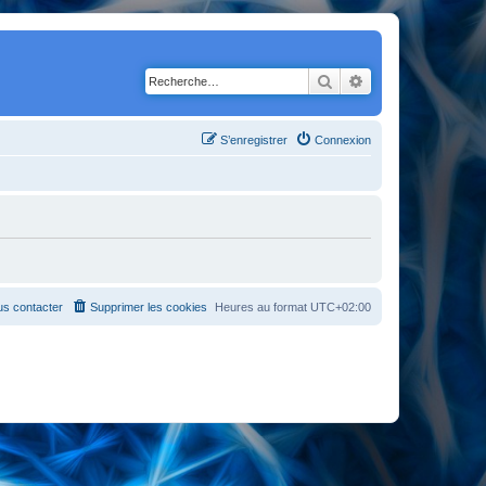
Rechercher
Recherche avancé
S’enregistrer
Connexion
s contacter
Supprimer les cookies
Heures au format
UTC+02:00