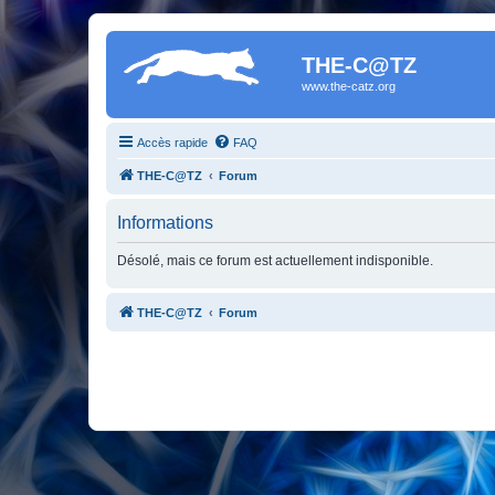
THE-C@TZ
www.the-catz.org
Accès rapide
FAQ
THE-C@TZ
Forum
Informations
Désolé, mais ce forum est actuellement indisponible.
THE-C@TZ
Forum