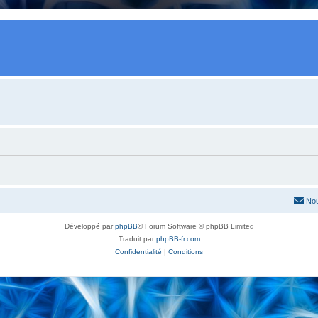
Nou
Développé par
phpBB
® Forum Software © phpBB Limited
Traduit par
phpBB-fr.com
Confidentialité
|
Conditions