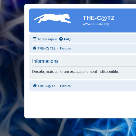
THE-C@TZ
www.the-catz.org
Accès rapide
FAQ
THE-C@TZ
Forum
Informations
Désolé, mais ce forum est actuellement indisponible.
THE-C@TZ
Forum