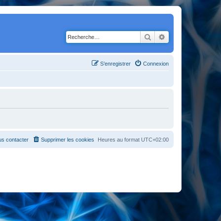
Rechercher
Recherche avancé
S’enregistrer
Connexion
s contacter
Supprimer les cookies
Heures au format
UTC+02:00