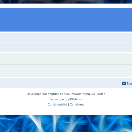
Nou
Développé par
phpBB
® Forum Software © phpBB Limited
Traduit par
phpBB-fr.com
Confidentialité
|
Conditions