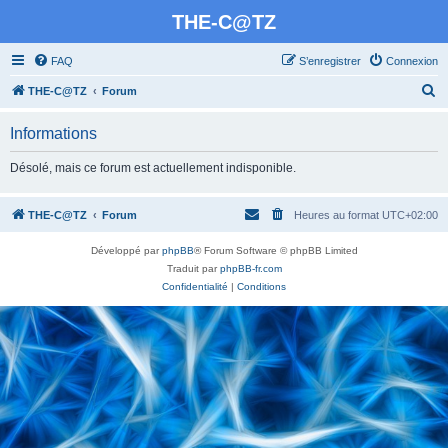
THE-C@TZ
FAQ
S’enregistrer
Connexion
R
THE-C@TZ
Forum
e
Informations
c
h
Désolé, mais ce forum est actuellement indisponible.
e
r
THE-C@TZ
Forum
Heures au format
UTC+02:00
c
Développé par
phpBB
® Forum Software © phpBB Limited
h
Traduit par
phpBB-fr.com
e
Confidentialité
|
Conditions
r