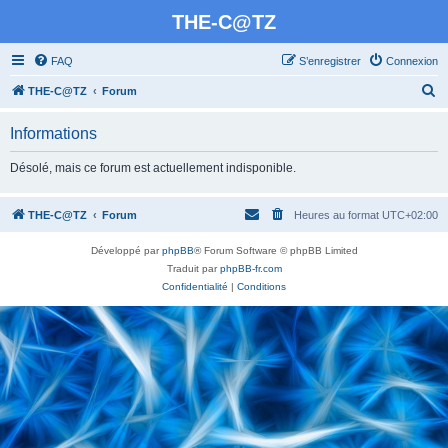
THE-C@TZ
FAQ
S’enregistrer
Connexion
R
THE-C@TZ
Forum
e
Informations
c
h
Désolé, mais ce forum est actuellement indisponible.
e
r
THE-C@TZ
Forum
Heures au format
UTC+02:00
c
Développé par
phpBB
® Forum Software © phpBB Limited
h
Traduit par
phpBB-fr.com
e
Confidentialité
|
Conditions
r