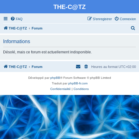
THE-C@TZ
FAQ
S’enregistrer
Connexion
R
THE-C@TZ
Forum
e
Informations
c
h
Désolé, mais ce forum est actuellement indisponible.
e
r
THE-C@TZ
Forum
Heures au format
UTC+02:00
c
Développé par
phpBB
® Forum Software © phpBB Limited
h
Traduit par
phpBB-fr.com
e
Confidentialité
|
Conditions
r