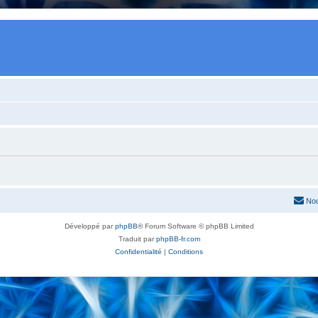
Nou
Développé par
phpBB
® Forum Software © phpBB Limited
Traduit par
phpBB-fr.com
Confidentialité
|
Conditions