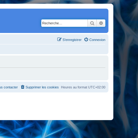
Rechercher
Recherche avancé
S’enregistrer
Connexion
s contacter
Supprimer les cookies
Heures au format
UTC+02:00