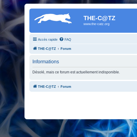
THE-C@TZ
www.the-catz.org
Accès rapide
FAQ
THE-C@TZ
Forum
Informations
Désolé, mais ce forum est actuellement indisponible.
THE-C@TZ
Forum