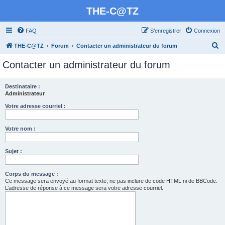
THE-C@TZ
FAQ
S’enregistrer
Connexion
R
THE-C@TZ
Forum
Contacter un administrateur du forum
e
Contacter un administrateur du forum
c
h
Destinataire :
Administrateur
e
r
Votre adresse courriel :
c
Votre nom :
h
e
Sujet :
r
Corps du message :
Ce message sera envoyé au format texte, ne pas inclure de code HTML ni de BBCode.
L’adresse de réponse à ce message sera votre adresse courriel.