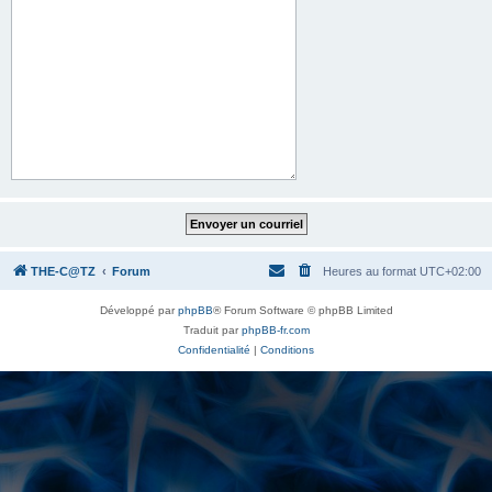
THE-C@TZ
Forum
Heures au format
UTC+02:00
Développé par
phpBB
® Forum Software © phpBB Limited
Traduit par
phpBB-fr.com
Confidentialité
|
Conditions