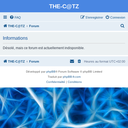
THE-C@TZ
FAQ
S’enregistrer
Connexion
R
THE-C@TZ
Forum
e
Informations
c
h
Désolé, mais ce forum est actuellement indisponible.
e
r
THE-C@TZ
Forum
Heures au format
UTC+02:00
c
Développé par
phpBB
® Forum Software © phpBB Limited
h
Traduit par
phpBB-fr.com
e
Confidentialité
|
Conditions
r