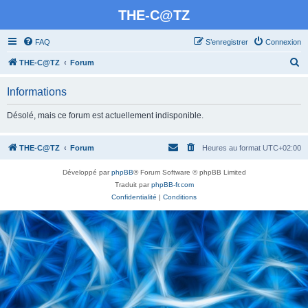
THE-C@TZ
FAQ
S’enregistrer
Connexion
R
THE-C@TZ
Forum
e
Informations
c
h
Désolé, mais ce forum est actuellement indisponible.
e
r
THE-C@TZ
Forum
Heures au format
UTC+02:00
c
Développé par
phpBB
® Forum Software © phpBB Limited
h
Traduit par
phpBB-fr.com
e
Confidentialité
|
Conditions
r