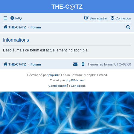
THE-C@TZ
FAQ
S’enregistrer
Connexion
R
THE-C@TZ
Forum
e
Informations
c
h
Désolé, mais ce forum est actuellement indisponible.
e
r
THE-C@TZ
Forum
Heures au format
UTC+02:00
c
Développé par
phpBB
® Forum Software © phpBB Limited
h
Traduit par
phpBB-fr.com
e
Confidentialité
|
Conditions
r