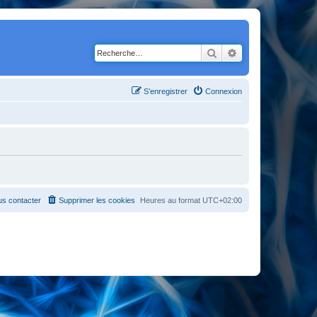
Rechercher
Recherche avancé
S’enregistrer
Connexion
s contacter
Supprimer les cookies
Heures au format
UTC+02:00