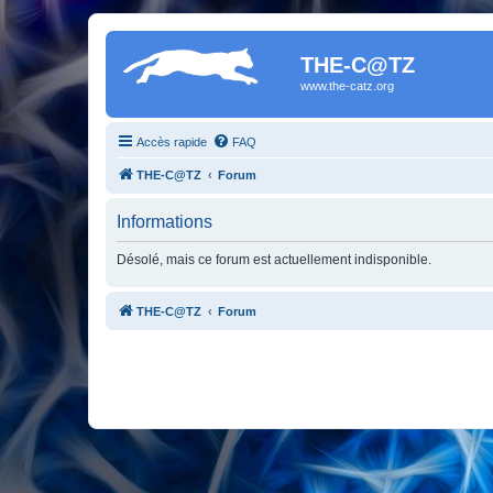
THE-C@TZ
www.the-catz.org
Accès rapide
FAQ
THE-C@TZ
Forum
Informations
Désolé, mais ce forum est actuellement indisponible.
THE-C@TZ
Forum