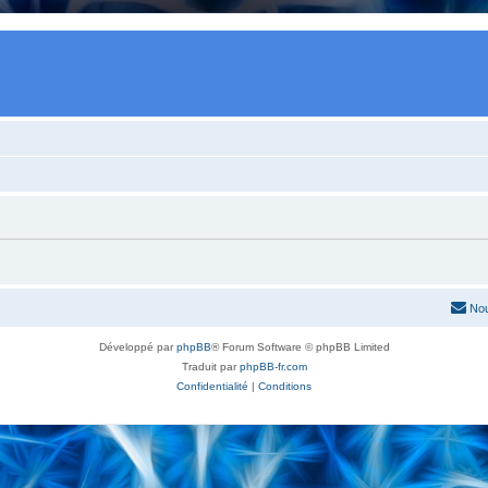
Nou
Développé par
phpBB
® Forum Software © phpBB Limited
Traduit par
phpBB-fr.com
Confidentialité
|
Conditions